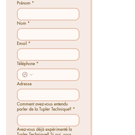
Prénom
*
Nom
*
Email
*
Téléphone
*
Adresse
Comment avez-vous entendu
parler de la Tupler Technique?
*
Avez-vous déjà expérimenté la
Tupler Technique? Si oui, sous