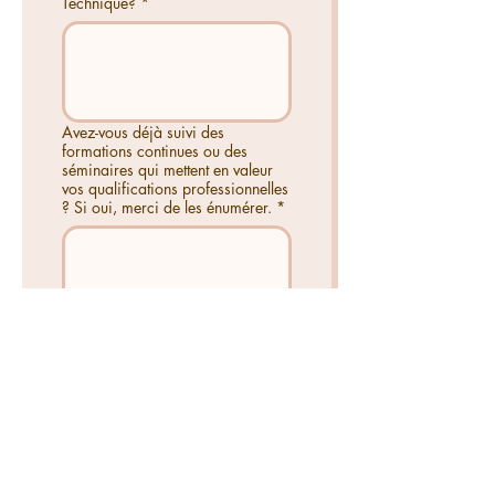
Technique?
*
Avez-vous déjà suivi des
formations continues ou des
séminaires qui mettent en valeur
vos qualifications professionnelles
? Si oui, merci de les énumérer.
*
Veuillez joindre la preuve de vos
formations terminées (certificat,
licence, etc...).
*
Importer un fichier
Je confirme par la présente 
l'exactitude et l'exhaustivité 
de mes données. Je prends 